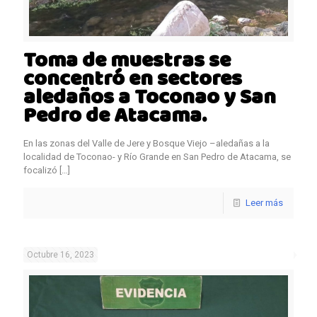
Toma de muestras se
concentró en sectores
aledaños a Toconao y San
Pedro de Atacama.
En las zonas del Valle de Jere y Bosque Viejo –aledañas a la
localidad de Toconao- y Río Grande en San Pedro de Atacama, se
focalizó
[…]
Leer más
Octubre 16, 2023