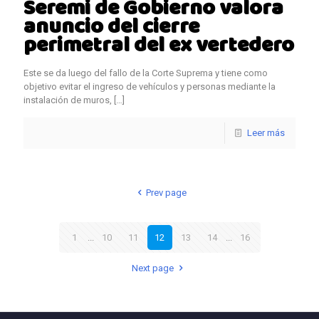
Seremi de Gobierno valora
anuncio del cierre
perimetral del ex vertedero
Este se da luego del fallo de la Corte Suprema y tiene como
objetivo evitar el ingreso de vehículos y personas mediante la
instalación de muros,
[…]
Leer más
Prev page
1
...
10
11
12
13
14
...
16
Next page