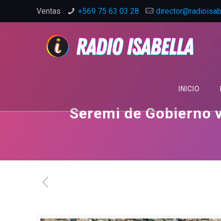
Ventas
+569 75 63 03 28
director@radioisabe
INICIO
Seremi de Gobierno v