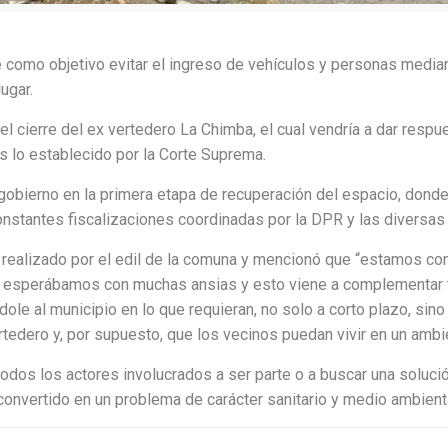
e como objetivo evitar el ingreso de vehículos y personas median
ugar.
del cierre del ex vertedero La Chimba, el cual vendría a dar respu
s lo establecido por la Corte Suprema.
gobierno en la primera etapa de recuperación del espacio, donde 
tantes fiscalizaciones coordinadas por la DPR y las diversas 
cio realizado por el edil de la comuna y mencionó que “estamos 
, lo esperábamos con muchas ansias y esto viene a complementa
le al municipio en lo que requieran, no solo a corto plazo, sin
rtedero y, por supuesto, que los vecinos puedan vivir en un ambi
 todos los actores involucrados a ser parte o a buscar una soluci
 convertido en un problema de carácter sanitario y medio ambie