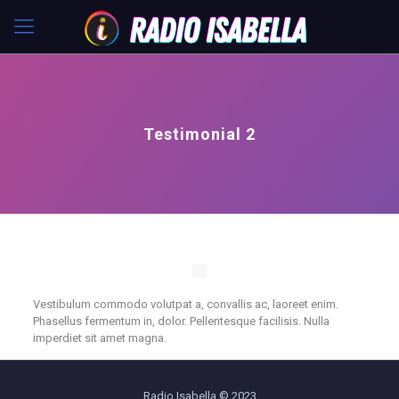
Testimonial 2
Vestibulum commodo volutpat a, convallis ac, laoreet enim.
Phasellus fermentum in, dolor. Pellentesque facilisis. Nulla
imperdiet sit amet magna.
Radio Isabella © 2023