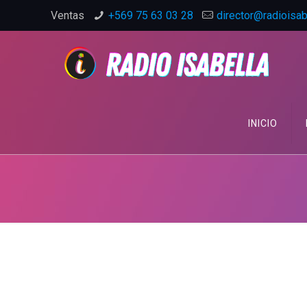
Ventas
+569 75 63 03 28
director@radioisabe
INICIO