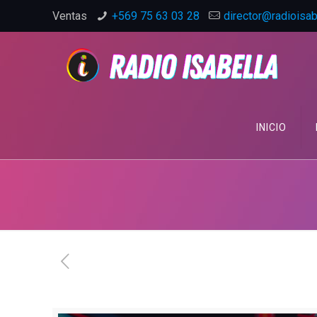
Ventas
+569 75 63 03 28
director@radioisabe
INICIO