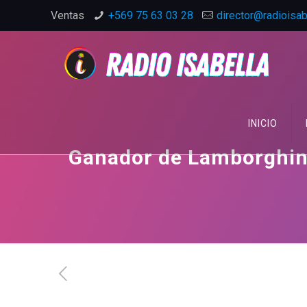
Ventas
+569 75 63 03 28
director@radioisabe
INICIO
Ganador de Lamborghini