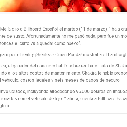
ejía dijo a Billboard Español el martes (11 de marzo). “Iba a cruz
nte de susto. Afortunadamente no me pasó nada, pero fue un mom
onces el carro va a quedar como nuevo”.
gram por el reality ¡Siéntese Quien Pueda! mostraba el Lamborg
laca, el ganador del concurso habló sobre recibir el auto de Sha
ido a los altos costos de mantenimiento. Shakira le había propor
el vehículo, costos legales y seis meses de pagos de seguro.
 involucrados, incluyendo alrededor de 95.000 dólares en impues
nados con el vehículo de lujo. Y ahora, cuenta a Billboard Españ
hini.