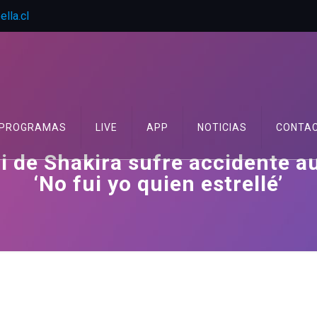
lla.cl
PROGRAMAS
LIVE
APP
NOTICIAS
CONTA
 de Shakira sufre accidente au
‘No fui yo quien estrellé’