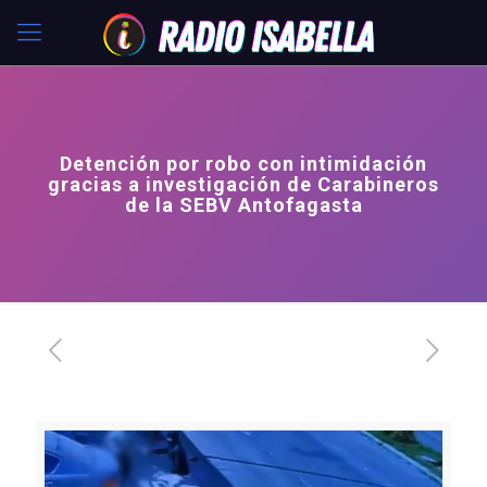
Detención por robo con intimidación
gracias a investigación de Carabineros
de la SEBV Antofagasta