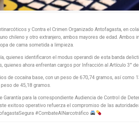
ntinarcóticos y Contra el Crimen Organizado Antofagasta, en col
 uno chileno y otro extranjero, ambos mayores de edad. Ambos ind
 ropa de cama sometida a limpieza.
ía, quienes identificaron el modus operandi de esta banda delict
, quienes ahora enfrentan cargos por Infracción al Artículo 3° d
ltorios de cocaína base, con un peso de 670,74 gramos, así como
un peso de 45,18 gramos.
Garantía para la correspondiente Audiencia de Control de Detenci
Este exitoso operativo refuerza el compromiso de las autoridades
AntofagastaSegura #CombateAlNarcotráfico