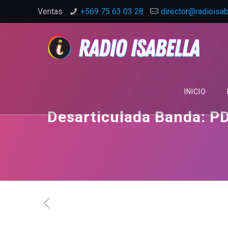
Ventas
+569 75 63 03 28
director@radioisabe
INICIO
Desarticulada Banda: PD