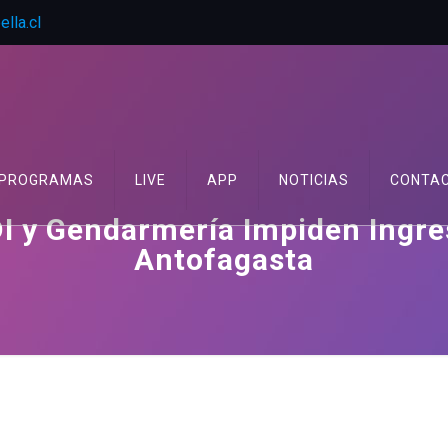
lla.cl
PROGRAMAS
LIVE
APP
NOTICIAS
CONTA
I y Gendarmería Impiden Ingre
Antofagasta