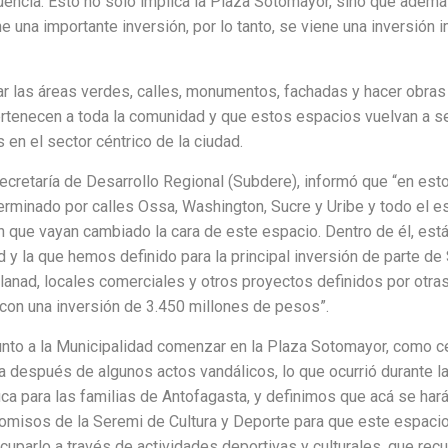
cuencia. Esto no solo implica la Plaza Sotomayor, sino que adem
ne una importante inversión, por lo tanto, se viene una inversión 
ar las áreas verdes, calles, monumentos, fachadas y hacer obras 
ertenecen a toda la comunidad y que estos espacios vuelvan a s
 en el sector céntrico de la ciudad.
cretaría de Desarrollo Regional (Subdere), informó que “en est
erminado por calles Ossa, Washington, Sucre y Uribe y todo el es
 que vayan cambiado la cara de este espacio. Dentro de él, est
dad y la que hemos definido para la principal inversión de parte 
lanad, locales comerciales y otros proyectos definidos por otras
 con una inversión de 3.450 millones de pesos”.
unto a la Municipalidad comenzar en la Plaza Sotomayor, como ce
 después de algunos actos vandálicos, lo que ocurrió durante la
ca para las familias de Antofagasta, y definimos que acá se hará
misos de la Seremi de Cultura y Deporte para que este espacio n
cuparlo a través de actividades deportivas y culturales, que r