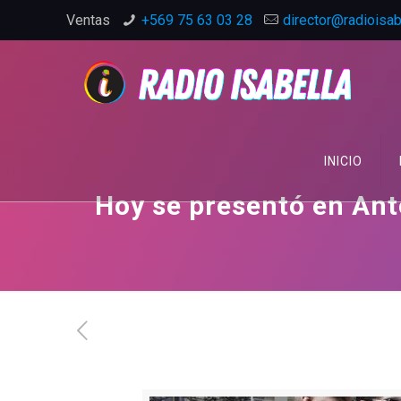
Ventas
+569 75 63 03 28
director@radioisabe
INICIO
Hoy se presentó en Ant