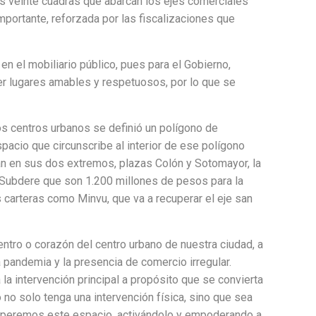
ás veinte cuadras que abarcan los ejes comerciales
importante, reforzada por las fiscalizaciones que
en el mobiliario público, pues para el Gobierno,
er lugares amables y respetuosos, por lo que se
os centros urbanos se definió un polígono de
pacio que circunscribe al interior de ese polígono
án en sus dos extremos, plazas Colón y Sotomayor, la
de Subdere que son 1.200 millones de pesos para la
 carteras como Minvu, que va a recuperar el eje san
ntro o corazón del centro urbano de nuestra ciudad, a
 pandemia y la presencia de comercio irregular.
 la intervención principal a propósito que se convierta
o solo tenga una intervención física, sino que sea
ecuperemos este espacio, activándolo y empoderando a