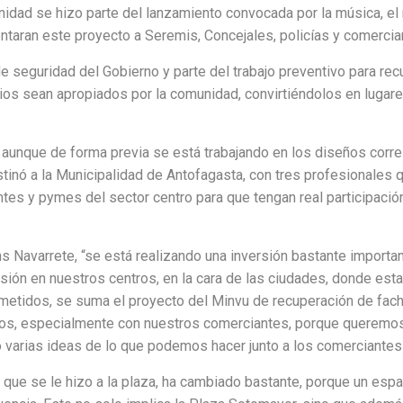
ad se hizo parte del lanzamiento convocada por la música, el r
entaran este proyecto a Seremis, Concejales, policías y comercia
de seguridad del Gobierno y parte del trabajo preventivo para re
rrios sean apropiados por la comunidad, convirtiéndolos en luga
 aunque de forma previa se está trabajando en los diseños corr
inó a la Municipalidad de Antofagasta, con tres profesionales qu
tes y pymes del sector centro para que tengan real participación
s Navarrete, “se está realizando una inversión bastante importa
rsión en nuestros centros, en la cara de las ciudades, donde esta 
metidos, se suma el proyecto del Minvu de recuperación de fac
cos, especialmente con nuestros comerciantes, porque queremo
varias ideas de lo que podemos hacer junto a los comerciantes 
a que se le hizo a la plaza, ha cambiado bastante, porque un es