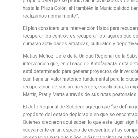
propicio para que se produzcan incivilidades y delin
hasta la Plaza Colón, ahí también la Municipalidad tie
realizamos normalmente”.
El plan considera una intervención física para recuper
recuperar los centros es recuperar los lugares que p
sumarán actividades artísticas, culturales y deportivas
Matías Muñoz, Jefe de la Unidad Regional de la Subse
intervención que, en el caso de Antofagasta, está det
está determinado para generar proyectos de inversión
cual tiene un valor histórico fundamental para la ciu
recuperación de sus áreas verdes, escalinatas, la exp
Martín, Prat y Matta a través de sus rutas peatonales
El Jefe Regional de Subdere agregó que “se definió j
propósito del estado deplorable en que se encontraba
Quienes crecieron aquí saben lo que este lugar signifi
nuevamente en un espacio de encuentro, y hay compro
un espacios para que niños, niñas y vecinos puedan o